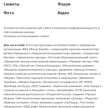
Сюжеты
Форум
Фото
Видео
Условия использования веб-сайта и политика конфиденциальности и
персональных данных
Политика использования cookies
Для читателей:
В России признаны экстремистскими и запрещены
организации ФБК (Фонд борьбы с коррупцией, признан иноагентом),
Штабы Навального, «Национал-большевистская партия», «Свидетели
Иеговы», «Армия воли народа», «Русский общенациональный союз»,
«Движение против нелегальной иммиграции», «Правый сектор», УНА-
УНСО, УПА, «Тризуб им. Степана Бандеры», «Мизантропик дивижн»,
«Меджлис крымскотатарского народа», движение «Артподготовка»,
общероссийская политическая партия «Воля», АУЕ, батальоны «Азов» и
«Айдар». Признаны террористическими и запрещены: «Движение
Талибан», «Имарат Кавказ», «Исламское государство» (ИГ, ИГИЛ),
Джебхад-ан-Нусра, «АУМ Синрике», «Братья-мусульмане», «Аль-Каида в
странах исламского Магриба», «Сеть», «Колумбайн». В РФ признана
нежелательной деятельность «Открытой России», издания «Проект
Медиа». СМИ-иноагентами признаны: телеканал «Дождь», «Медуза»,
«Важные истории», «Голос Америки», радио «Свобода», The Insider,
«Медиазона», ОВД-инфо. Иноагентами признаны общество/центр