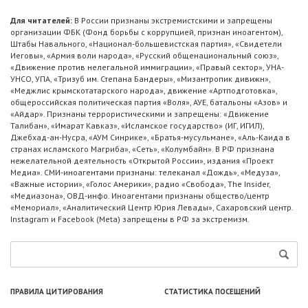
Для читателей:
В России признаны экстремистскими и запрещены
организации ФБК (Фонд борьбы с коррупцией, признан иноагентом),
Штабы Навального, «Национал-большевистская партия», «Свидетели
Иеговы», «Армия воли народа», «Русский общенациональный союз»,
«Движение против нелегальной иммиграции», «Правый сектор», УНА-
УНСО, УПА, «Тризуб им. Степана Бандеры», «Мизантропик дивижн»,
«Меджлис крымскотатарского народа», движение «Артподготовка»,
общероссийская политическая партия «Воля», АУЕ, батальоны «Азов» и
«Айдар». Признаны террористическими и запрещены: «Движение
Талибан», «Имарат Кавказ», «Исламское государство» (ИГ, ИГИЛ),
Джебхад-ан-Нусра, «АУМ Синрике», «Братья-мусульмане», «Аль-Каида в
странах исламского Магриба», «Сеть», «Колумбайн». В РФ признана
нежелательной деятельность «Открытой России», издания «Проект
Медиа». СМИ-иноагентами признаны: телеканал «Дождь», «Медуза»,
«Важные истории», «Голос Америки», радио «Свобода», The Insider,
«Медиазона», ОВД-инфо. Иноагентами признаны общество/центр
«Мемориал», «Аналитический Центр Юрия Левады», Сахаровский центр.
Instagram и Facebook (Metа) запрещены в РФ за экстремизм.
ПРАВИЛА ЦИТИРОВАНИЯ
СТАТИСТИКА ПОСЕЩЕНИЙ