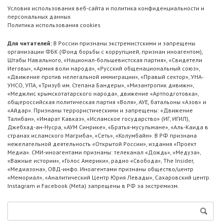
Условия использования веб-сайта и политика конфиденциальности и
персональных данных
Политика использования cookies
Для читателей:
В России признаны экстремистскими и запрещены
организации ФБК (Фонд борьбы с коррупцией, признан иноагентом),
Штабы Навального, «Национал-большевистская партия», «Свидетели
Иеговы», «Армия воли народа», «Русский общенациональный союз»,
«Движение против нелегальной иммиграции», «Правый сектор», УНА-
УНСО, УПА, «Тризуб им. Степана Бандеры», «Мизантропик дивижн»,
«Меджлис крымскотатарского народа», движение «Артподготовка»,
общероссийская политическая партия «Воля», АУЕ, батальоны «Азов» и
«Айдар». Признаны террористическими и запрещены: «Движение
Талибан», «Имарат Кавказ», «Исламское государство» (ИГ, ИГИЛ),
Джебхад-ан-Нусра, «АУМ Синрике», «Братья-мусульмане», «Аль-Каида в
странах исламского Магриба», «Сеть», «Колумбайн». В РФ признана
нежелательной деятельность «Открытой России», издания «Проект
Медиа». СМИ-иноагентами признаны: телеканал «Дождь», «Медуза»,
«Важные истории», «Голос Америки», радио «Свобода», The Insider,
«Медиазона», ОВД-инфо. Иноагентами признаны общество/центр
«Мемориал», «Аналитический Центр Юрия Левады», Сахаровский центр.
Instagram и Facebook (Metа) запрещены в РФ за экстремизм.