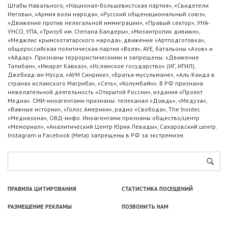
Штабы Навального, «Национал-большевистская партия», «Свидетели
Иеговы», «Армия воли народа», «Русский общенациональный союз»,
«Движение против нелегальной иммиграции», «Правый сектор», УНА-
УНСО, УПА, «Тризуб им. Степана Бандеры», «Мизантропик дивижн»,
«Меджлис крымскотатарского народа», движение «Артподготовка»,
общероссийская политическая партия «Воля», АУЕ, батальоны «Азов» и
«Айдар». Признаны террористическими и запрещены: «Движение
Талибан», «Имарат Кавказ», «Исламское государство» (ИГ, ИГИЛ),
Джебхад-ан-Нусра, «АУМ Синрике», «Братья-мусульмане», «Аль-Каида в
странах исламского Магриба», «Сеть», «Колумбайн». В РФ признана
нежелательной деятельность «Открытой России», издания «Проект
Медиа». СМИ-иноагентами признаны: телеканал «Дождь», «Медуза»,
«Важные истории», «Голос Америки», радио «Свобода», The Insider,
«Медиазона», ОВД-инфо. Иноагентами признаны общество/центр
«Мемориал», «Аналитический Центр Юрия Левады», Сахаровский центр.
Instagram и Facebook (Metа) запрещены в РФ за экстремизм.
ПРАВИЛА ЦИТИРОВАНИЯ
СТАТИСТИКА ПОСЕЩЕНИЙ
РАЗМЕЩЕНИЕ РЕКЛАМЫ
ПОЗВОНИТЬ НАМ