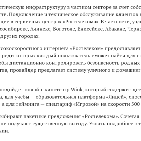
тическую инфраструктуру в частном секторе за счет соб
тв. Подключение и техническое обслуживание клиентов 
ие в сервисных центрах «Ростелекома». В частности, уз
сосибирске, Ачинске, Боготоле, Енисейске, Абакане, Черн
других городах.
ысокоскоростного интернета «Ростелеком» предоставляет
среди которых каждый пользователь сможет найти для с
обы дистанционно контролировать безопасность родных
тва, провайдер предлагает систему уличного и домашнег
 подойдет онлайн-кинотеатр Wink, который содержит де
а, для учебы — образовательная платформа «Лицей», спос
 а для гейминга — спецтариф «Игровой» на скорости 500
выбирают пакетные предложения «Ростелекома». Сочетая
ни получают существенную выгоду. Узнать подробнее о 
нии.