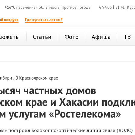
+16°C
переменная облачность
Прогноз погоды
€
94,06
$
81,41
Кур
й воздух»
Где купаться летом?
Сюжеты
Статьи
Фото
Афиша
ТВ
,
Сибири
В Красноярском крае
тысяч частных домов
рском крае и Хакасии подкл
м услугам «Ростелекома»
ком» построил волоконно-оптические линии связи (ВОЛС)