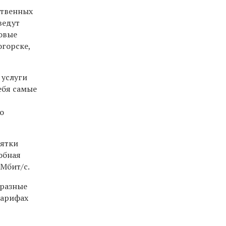
ственных
ведут
ловые
огорске,
 услуги
ебя самые
о
сятки
обная
 Мбит/с.
 разные
тарифах