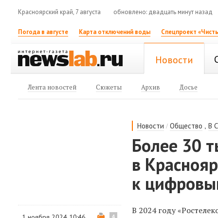
Красноярский край, 7 августа
обновлено: двадцать минут назад
Погода в августе
Карта отключений воды
Спецпроект «Чисты
Новости
Лента новостей
Сюжеты
Архив
Досье
/
,
Новости
Общество
В 
Более 30 
в Красноя
к цифровы
В 2024 году «Ростеле
1 ноября 2024 10:46
4