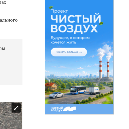
тах
уального
вом