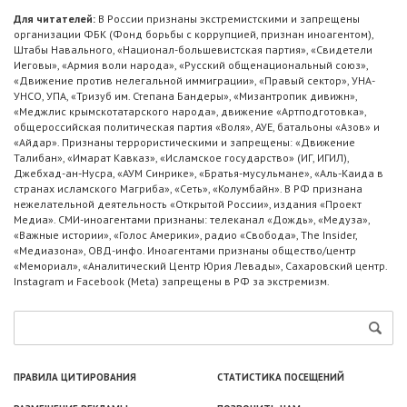
Для читателей:
В России признаны экстремистскими и запрещены
организации ФБК (Фонд борьбы с коррупцией, признан иноагентом),
Штабы Навального, «Национал-большевистская партия», «Свидетели
Иеговы», «Армия воли народа», «Русский общенациональный союз»,
«Движение против нелегальной иммиграции», «Правый сектор», УНА-
УНСО, УПА, «Тризуб им. Степана Бандеры», «Мизантропик дивижн»,
«Меджлис крымскотатарского народа», движение «Артподготовка»,
общероссийская политическая партия «Воля», АУЕ, батальоны «Азов» и
«Айдар». Признаны террористическими и запрещены: «Движение
Талибан», «Имарат Кавказ», «Исламское государство» (ИГ, ИГИЛ),
Джебхад-ан-Нусра, «АУМ Синрике», «Братья-мусульмане», «Аль-Каида в
странах исламского Магриба», «Сеть», «Колумбайн». В РФ признана
нежелательной деятельность «Открытой России», издания «Проект
Медиа». СМИ-иноагентами признаны: телеканал «Дождь», «Медуза»,
«Важные истории», «Голос Америки», радио «Свобода», The Insider,
«Медиазона», ОВД-инфо. Иноагентами признаны общество/центр
«Мемориал», «Аналитический Центр Юрия Левады», Сахаровский центр.
Instagram и Facebook (Metа) запрещены в РФ за экстремизм.
ПРАВИЛА ЦИТИРОВАНИЯ
СТАТИСТИКА ПОСЕЩЕНИЙ