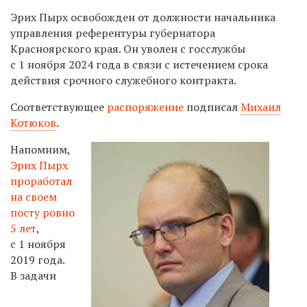
Эрих Пырх освобожден от должности начальника
управления референтуры губернатора
Красноярского края. Он уволен с госслужбы
с 1 ноября 2024 года в связи с истечением срока
действия срочного служебного контракта.
Соответствующее
распоряжение
подписал
Михаил
Котюков
.
Напомним,
Эрих Пырх
проработал
на своем
посту ровно
5 лет
,
с 1 ноября
2019 года.
В задачи