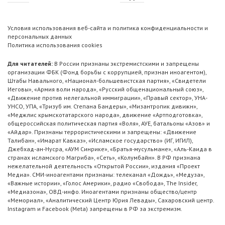
Условия использования веб-сайта и политика конфиденциальности и
персональных данных
Политика использования cookies
Для читателей:
В России признаны экстремистскими и запрещены
организации ФБК (Фонд борьбы с коррупцией, признан иноагентом),
Штабы Навального, «Национал-большевистская партия», «Свидетели
Иеговы», «Армия воли народа», «Русский общенациональный союз»,
«Движение против нелегальной иммиграции», «Правый сектор», УНА-
УНСО, УПА, «Тризуб им. Степана Бандеры», «Мизантропик дивижн»,
«Меджлис крымскотатарского народа», движение «Артподготовка»,
общероссийская политическая партия «Воля», АУЕ, батальоны «Азов» и
«Айдар». Признаны террористическими и запрещены: «Движение
Талибан», «Имарат Кавказ», «Исламское государство» (ИГ, ИГИЛ),
Джебхад-ан-Нусра, «АУМ Синрике», «Братья-мусульмане», «Аль-Каида в
странах исламского Магриба», «Сеть», «Колумбайн». В РФ признана
нежелательной деятельность «Открытой России», издания «Проект
Медиа». СМИ-иноагентами признаны: телеканал «Дождь», «Медуза»,
«Важные истории», «Голос Америки», радио «Свобода», The Insider,
«Медиазона», ОВД-инфо. Иноагентами признаны общество/центр
«Мемориал», «Аналитический Центр Юрия Левады», Сахаровский центр.
Instagram и Facebook (Metа) запрещены в РФ за экстремизм.