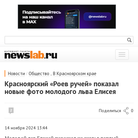
Показат
меню
/
,
Новости
Общество
В Красноярском крае
Красноярский «Роев ручей» показал
новые фото молодого льва Елисея
Поделиться
0
2
14 ноября 2024 13:44
Молодой лев Елисей переехал на зиму в теплый