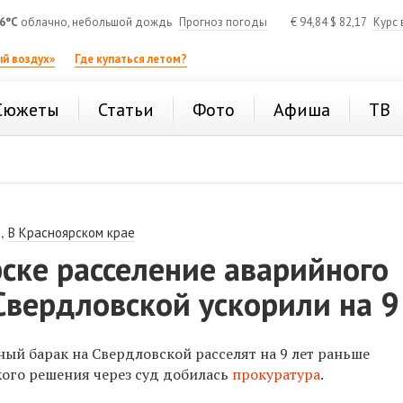
6°C
облачно, небольшой дождь
Прогноз погоды
€
94,84
$
82,17
Курс 
й воздух»
Где купаться летом?
Сюжеты
Статьи
Фото
Афиша
ТВ
,
В Красноярском крае
ске расселение аварийного
Свердловской ускорили на 9
ый барак на Свердловской расселят на 9 лет раньше
кого решения через суд добилась
прокуратура
.