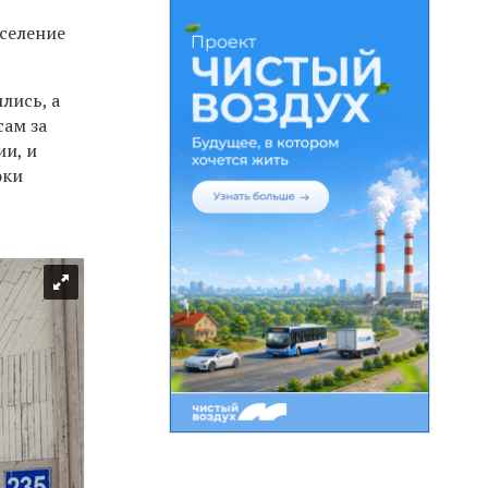
сселение
лись, а
сам за
ии, и
оки