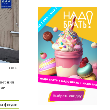
1 из 3
твердил
ние
на форуме