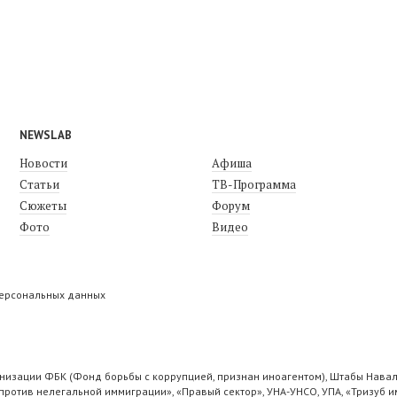
NEWSLAB
Новости
Афиша
Статьи
ТВ-Программа
Сюжеты
Форум
Фото
Видео
персональных данных
низации ФБК (Фонд борьбы с коррупцией, признан иноагентом), Штабы Навал
ротив нелегальной иммиграции», «Правый сектор», УНА-УНСО, УПА, «Тризуб и