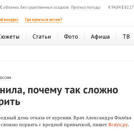
°C
облачно, без существенных осадков
Прогноз погоды
€
94,84
$
82,1
й воздух»
Где купаться летом?
Сюжеты
Статьи
Фото
Афиша
ТВ
России
нила, почему так сложно
рить
одный день отказа от курения. Врач Александра Филёва
к сложно порвать с вредной привычкой, пишет
Вслух.ру
.