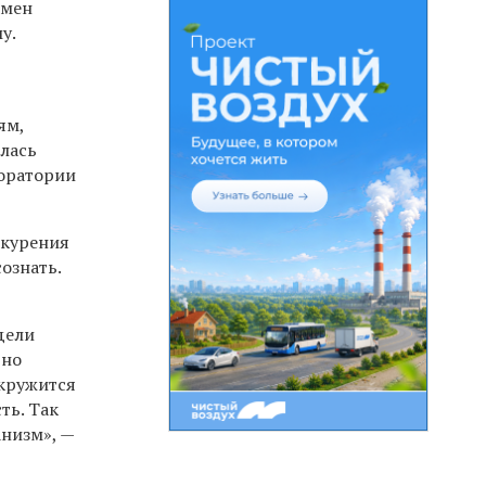
бмен
у.
ям,
алась
боратории
 курения
ознать.
дели
ьно
 кружится
ть. Так
анизм», —