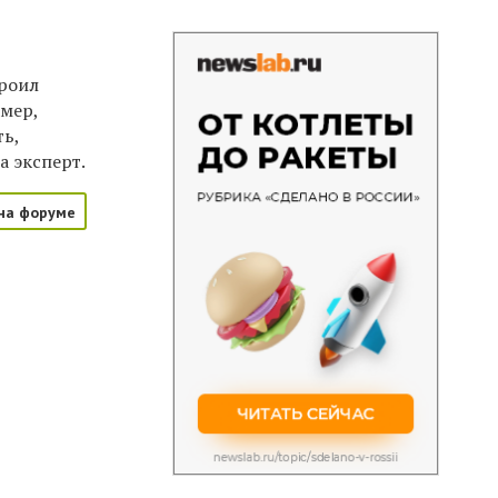
троил
имер,
ть,
а эксперт.
на форуме