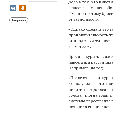
Дело в том, что никот
веществ, заменяя собо
Именно поэтому броси
от зависимости.
Здоровье
«Однако сделать это в
продолжительность жи
от продолжительности
«Гемотест».
Бросить курить психол
навсегда, а рассчитыв
Например, на год.
«После отказа от куре
до полугода — это зав
никотин встроился в н
голова, иногда тошнит
системы перестраиваю
пояснила специалист.