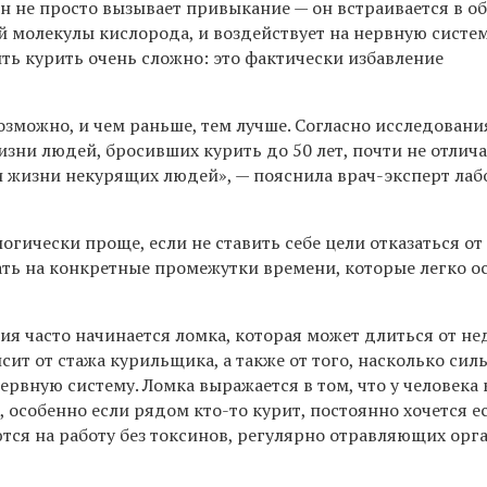
ин не просто вызывает привыкание — он встраивается в о
й молекулы кислорода, и воздействует на нервную систем
ть курить очень сложно: это фактически избавление
озможно, и чем раньше, тем лучше. Согласно исследовани
зни людей, бросивших курить до 50 лет, почти не отлич
 жизни некурящих людей», — пояснила врач-эксперт ла
огически проще, если не ставить себе цели отказаться от
ать на конкретные промежутки времени, которые легко ос
ния часто начинается ломка, которая может длиться от не
исит от стажа курильщика, а также от того, насколько сил
ервную систему. Ломка выражается в том, что у человека
, особенно если рядом кто-то курит, постоянно хочется ес
тся на работу без токсинов, регулярно отравляющих орг