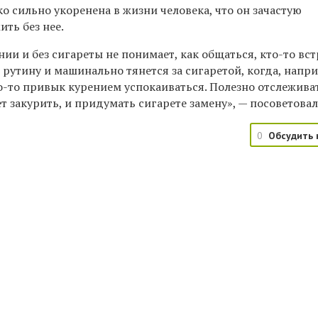
о сильно укоренена в жизни человека, что он зачастую
ить без нее.
нии и без сигареты не понимает, как общаться, кто-то вс
рутину и машинально тянется за сигаретой, когда, напр
о-то привык курением успокаиваться. Полезно отслежива
ет закурить, и придумать сигарете замену», — посоветовал
0
Обсудить 