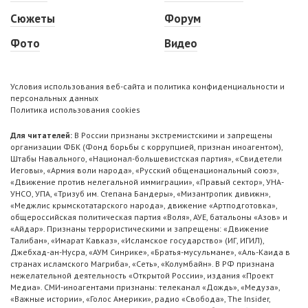
Сюжеты
Форум
Фото
Видео
Условия использования веб-сайта и политика конфиденциальности и
персональных данных
Политика использования cookies
Для читателей:
В России признаны экстремистскими и запрещены
организации ФБК (Фонд борьбы с коррупцией, признан иноагентом),
Штабы Навального, «Национал-большевистская партия», «Свидетели
Иеговы», «Армия воли народа», «Русский общенациональный союз»,
«Движение против нелегальной иммиграции», «Правый сектор», УНА-
УНСО, УПА, «Тризуб им. Степана Бандеры», «Мизантропик дивижн»,
«Меджлис крымскотатарского народа», движение «Артподготовка»,
общероссийская политическая партия «Воля», АУЕ, батальоны «Азов» и
«Айдар». Признаны террористическими и запрещены: «Движение
Талибан», «Имарат Кавказ», «Исламское государство» (ИГ, ИГИЛ),
Джебхад-ан-Нусра, «АУМ Синрике», «Братья-мусульмане», «Аль-Каида в
странах исламского Магриба», «Сеть», «Колумбайн». В РФ признана
нежелательной деятельность «Открытой России», издания «Проект
Медиа». СМИ-иноагентами признаны: телеканал «Дождь», «Медуза»,
«Важные истории», «Голос Америки», радио «Свобода», The Insider,