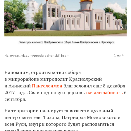
1 из 4
Источник: vk.com/preobrazhenskij_hram
Напомним,
строительство собора
в микрорайоне митрополит Красноярский
и Ачинский
Пантелеимон
благословил еще 8 декабря
2017 года.
Сваи под новую церковь
начали забивать
6
сентября.
На территории планируется возвести духовный
центр святителя Тихона, Патриарха Московского и
всея Руси, внутри которого будет располагаться
малый храм и воскресная школа.