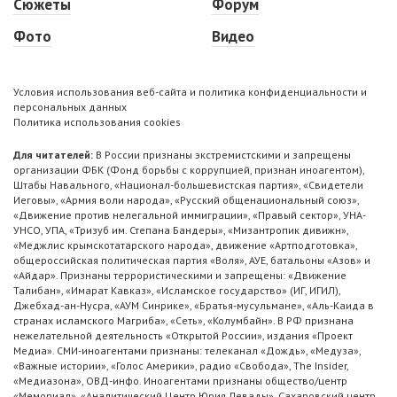
Сюжеты
Форум
Фото
Видео
Условия использования веб-сайта и политика конфиденциальности и
персональных данных
Политика использования cookies
Для читателей:
В России признаны экстремистскими и запрещены
организации ФБК (Фонд борьбы с коррупцией, признан иноагентом),
Штабы Навального, «Национал-большевистская партия», «Свидетели
Иеговы», «Армия воли народа», «Русский общенациональный союз»,
«Движение против нелегальной иммиграции», «Правый сектор», УНА-
УНСО, УПА, «Тризуб им. Степана Бандеры», «Мизантропик дивижн»,
«Меджлис крымскотатарского народа», движение «Артподготовка»,
общероссийская политическая партия «Воля», АУЕ, батальоны «Азов» и
«Айдар». Признаны террористическими и запрещены: «Движение
Талибан», «Имарат Кавказ», «Исламское государство» (ИГ, ИГИЛ),
Джебхад-ан-Нусра, «АУМ Синрике», «Братья-мусульмане», «Аль-Каида в
странах исламского Магриба», «Сеть», «Колумбайн». В РФ признана
нежелательной деятельность «Открытой России», издания «Проект
Медиа». СМИ-иноагентами признаны: телеканал «Дождь», «Медуза»,
«Важные истории», «Голос Америки», радио «Свобода», The Insider,
«Медиазона», ОВД-инфо. Иноагентами признаны общество/центр
«Мемориал», «Аналитический Центр Юрия Левады», Сахаровский центр.