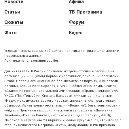
Новости
Афиша
Статьи
ТВ-Программа
Сюжеты
Форум
Фото
Видео
Условия использования веб-сайта и политика конфиденциальности и
персональных данных
Политика использования cookies
Для читателей:
В России признаны экстремистскими и запрещены
организации ФБК (Фонд борьбы с коррупцией, признан иноагентом),
Штабы Навального, «Национал-большевистская партия», «Свидетели
Иеговы», «Армия воли народа», «Русский общенациональный союз»,
«Движение против нелегальной иммиграции», «Правый сектор», УНА-
УНСО, УПА, «Тризуб им. Степана Бандеры», «Мизантропик дивижн»,
«Меджлис крымскотатарского народа», движение «Артподготовка»,
общероссийская политическая партия «Воля», АУЕ, батальоны «Азов» и
«Айдар». Признаны террористическими и запрещены: «Движение
Талибан», «Имарат Кавказ», «Исламское государство» (ИГ, ИГИЛ),
Джебхад-ан-Нусра, «АУМ Синрике», «Братья-мусульмане», «Аль-Каида в
странах исламского Магриба», «Сеть», «Колумбайн». В РФ признана