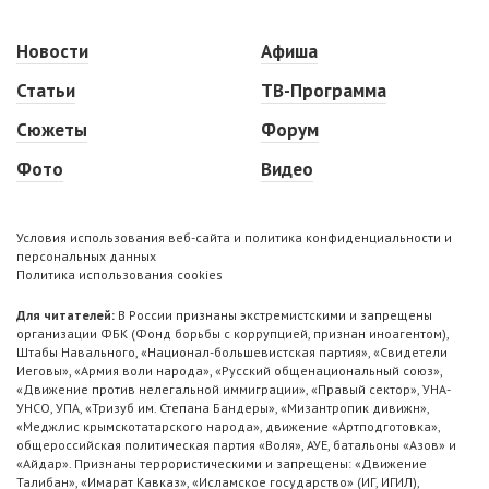
Новости
Афиша
Статьи
ТВ-Программа
Сюжеты
Форум
Фото
Видео
Условия использования веб-сайта и политика конфиденциальности и
персональных данных
Политика использования cookies
Для читателей:
В России признаны экстремистскими и запрещены
организации ФБК (Фонд борьбы с коррупцией, признан иноагентом),
Штабы Навального, «Национал-большевистская партия», «Свидетели
Иеговы», «Армия воли народа», «Русский общенациональный союз»,
«Движение против нелегальной иммиграции», «Правый сектор», УНА-
УНСО, УПА, «Тризуб им. Степана Бандеры», «Мизантропик дивижн»,
«Меджлис крымскотатарского народа», движение «Артподготовка»,
общероссийская политическая партия «Воля», АУЕ, батальоны «Азов» и
«Айдар». Признаны террористическими и запрещены: «Движение
Талибан», «Имарат Кавказ», «Исламское государство» (ИГ, ИГИЛ),