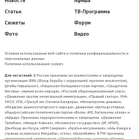
Новости
Афиша
Статьи
ТВ-Программа
Сюжеты
Форум
Фото
Видео
Условия использования веб-сайта и политика конфиденциальности и
персональных данных
Политика использования cookies
Для читателей:
В России признаны экстремистскими и запрещены
организации ФБК (Фонд борьбы с коррупцией, признан иноагентом),
Штабы Навального, «Национал-большевистская партия», «Свидетели
Иеговы», «Армия воли народа», «Русский общенациональный союз»,
«Движение против нелегальной иммиграции», «Правый сектор», УНА-
УНСО, УПА, «Тризуб им. Степана Бандеры», «Мизантропик дивижн»,
«Меджлис крымскотатарского народа», движение «Артподготовка»,
общероссийская политическая партия «Воля», АУЕ, батальоны «Азов» и
«Айдар». Признаны террористическими и запрещены: «Движение
Талибан», «Имарат Кавказ», «Исламское государство» (ИГ, ИГИЛ),
Джебхад-ан-Нусра, «АУМ Синрике», «Братья-мусульмане», «Аль-Каида в
странах исламского Магриба», «Сеть», «Колумбайн». В РФ признана
нежелательной деятельность «Открытой России», издания «Проект