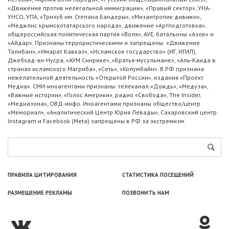
«Движение против нелегальной иммиграции», «Правый сектор», УНА-
УНСО, УПА, «Тризуб им. Степана Бандеры», «Мизантропик дивижн»,
«Меджлис крымскотатарского народа», движение «Артподготовка»,
общероссийская политическая партия «Воля», АУЕ, батальоны «Азов» и
«Айдар». Признаны террористическими и запрещены: «Движение
Талибан», «Имарат Кавказ», «Исламское государство» (ИГ, ИГИЛ),
Джебхад-ан-Нусра, «АУМ Синрике», «Братья-мусульмане», «Аль-Каида в
странах исламского Магриба», «Сеть», «Колумбайн». В РФ признана
нежелательной деятельность «Открытой России», издания «Проект
Медиа». СМИ-иноагентами признаны: телеканал «Дождь», «Медуза»,
«Важные истории», «Голос Америки», радио «Свобода», The Insider,
«Медиазона», ОВД-инфо. Иноагентами признаны общество/центр
«Мемориал», «Аналитический Центр Юрия Левады», Сахаровский центр.
Instagram и Facebook (Metа) запрещены в РФ за экстремизм.
ПРАВИЛА ЦИТИРОВАНИЯ
СТАТИСТИКА ПОСЕЩЕНИЙ
РАЗМЕЩЕНИЕ РЕКЛАМЫ
ПОЗВОНИТЬ НАМ