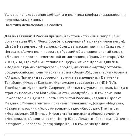
Условия использования веб-сайта и политика конфиденциальности и
персональных данных
Политика использования cookies
Для читателей:
В России признаны экстремистскими и запрещены
организации ФБК (Фонд борьбы с коррупцией, признан иноагентом),
Штабы Навального, «Национал-большевистская партия», «Свидетели
Иеговы», «Армия воли народа», «Русский общенациональный союз»,
«Движение против нелегальной иммиграции», «Правый сектор», УНА-
УНСО, УПА, «Тризуб им. Степана Бандеры», «Мизантропик дивижн»,
«Меджлис крымскотатарского народа», движение «Артподготовка»,
общероссийская политическая партия «Воля», АУЕ, батальоны «Азов» и
«Айдар». Признаны террористическими и запрещены: «Движение
Талибан», «Имарат Кавказ», «Исламское государство» (ИГ, ИГИЛ),
Джебхад-ан-Нусра, «АУМ Синрике», «Братья-мусульмане», «Аль-Каида в
странах исламского Магриба», «Сеть», «Колумбайн». В РФ признана
нежелательной деятельность «Открытой России», издания «Проект
Медиа». СМИ-иноагентами признаны: телеканал «Дождь», «Медуза»,
«Важные истории», «Голос Америки», радио «Свобода», The Insider,
«Медиазона», ОВД-инфо. Иноагентами признаны общество/центр
«Мемориал», «Аналитический Центр Юрия Левады», Сахаровский центр.
Instagram и Facebook (Metа) запрещены в РФ за экстремизм.