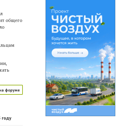
ил
нт общего
ло
ильцам
ии,
жать
на форуме
 году