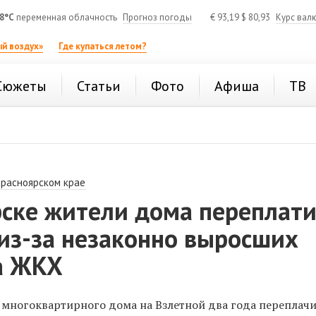
8°C
переменная облачность
Прогноз погоды
€
93,19
$
80,93
Курс вал
й воздух»
Где купаться летом?
Сюжеты
Статьи
Фото
Афиша
ТВ
Красноярском крае
рске жители дома переплат
из-за незаконно выросших
а ЖКХ
 многоквартирного дома на Взлетной два года переплачи