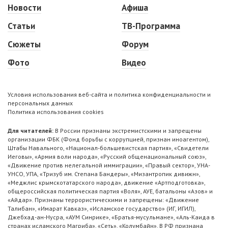
Новости
Афиша
Статьи
ТВ-Программа
Сюжеты
Форум
Фото
Видео
Условия использования веб-сайта и политика конфиденциальности и
персональных данных
Политика использования cookies
Для читателей:
В России признаны экстремистскими и запрещены
организации ФБК (Фонд борьбы с коррупцией, признан иноагентом),
Штабы Навального, «Национал-большевистская партия», «Свидетели
Иеговы», «Армия воли народа», «Русский общенациональный союз»,
«Движение против нелегальной иммиграции», «Правый сектор», УНА-
УНСО, УПА, «Тризуб им. Степана Бандеры», «Мизантропик дивижн»,
«Меджлис крымскотатарского народа», движение «Артподготовка»,
общероссийская политическая партия «Воля», АУЕ, батальоны «Азов» и
«Айдар». Признаны террористическими и запрещены: «Движение
Талибан», «Имарат Кавказ», «Исламское государство» (ИГ, ИГИЛ),
Джебхад-ан-Нусра, «АУМ Синрике», «Братья-мусульмане», «Аль-Каида в
странах исламского Магриба», «Сеть», «Колумбайн». В РФ признана