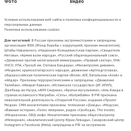
Фото
Видео
Условия использования веб-сайта и политика конфиденциальности и
персональных данных
Политика использования cookies
Для читателей:
В России признаны экстремистскими и запрещены
организации ФБК (Фонд борьбы с коррупцией, признан иноагентом),
Штабы Навального, «Национал-большевистская партия», «Свидетели
Иеговы», «Армия воли народа», «Русский общенациональный союз»,
«Движение против нелегальной иммиграции», «Правый сектор», УНА-
УНСО, УПА, «Тризуб им. Степана Бандеры», «Мизантропик дивижн»,
«Меджлис крымскотатарского народа», движение «Артподготовка»,
общероссийская политическая партия «Воля», АУЕ, батальоны «Азов» и
«Айдар». Признаны террористическими и запрещены: «Движение
Талибан», «Имарат Кавказ», «Исламское государство» (ИГ, ИГИЛ),
Джебхад-ан-Нусра, «АУМ Синрике», «Братья-мусульмане», «Аль-Каида в
странах исламского Магриба», «Сеть», «Колумбайн». В РФ признана
нежелательной деятельность «Открытой России», издания «Проект
Медиа». СМИ-иноагентами признаны: телеканал «Дождь», «Медуза»,
«Важные истории», «Голос Америки», радио «Свобода», The Insider,
«Медиазона», ОВД-инфо. Иноагентами признаны общество/центр
«Мемориал», «Аналитический Центр Юрия Левады», Сахаровский центр.
Instagram и Facebook (Metа) запрещены в РФ за экстремизм.