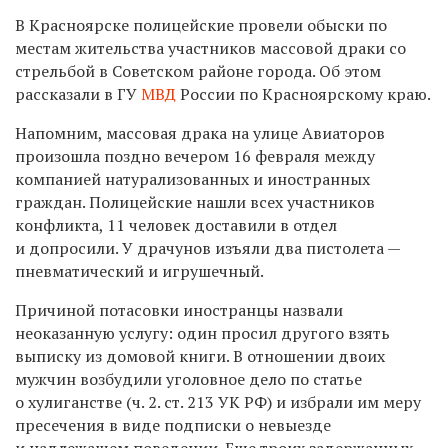
В Красноярске полицейские провели обыски по
местам жительства участников массовой драки со
стрельбой в Советском районе города. Об этом
рассказали в ГУ
МВД
России по Красноярскому краю.
Напомним, массовая драка на улице Авиаторов
произошла поздно вечером 16 февраля между
компанией натурализованных и иностранных
граждан. Полицейские нашли всех участников
конфликта, 11 человек доставили в отдел
и допросили. У драчунов изъяли два пистолета —
пневматический и игрушечный.
Причиной потасовки иностранцы назвали
неоказанную услугу: один просил другого взять
выписку из домовой книги. В отношении двоих
мужчин возбудили уголовное дело по статье
о хулиганстве (ч. 2. ст. 213 УК РФ) и избрали им меру
пресечения в виде подписки о невыезде
и надлежащем поведении. Еще троих задержанных