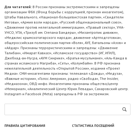
Для читателей:
В России признаны экстремистскими и запрещены
организации ФБК (Фонд борьбы с коррупцией, признан иноагентом),
Штабы Навального, «Национал-большевистская партия», «Свидетели
Иеговы», «Армия воли народа», «Русский общенациональный союз»,
«Движение против нелегальной иммиграции», «Правый сектор», УНА-
УНСО, УПА, «Тризуб им. Степана Бандеры», «Мизантропик дивижн»,
«Меджлис крымскотатарского народа», движение «Артподготовка»,
общероссийская политическая партия «Воля», АУЕ, батальоны «Азов» и
«Айдар». Признаны террористическими и запрещены: «Движение
Талибан», «Имарат Кавказ», «Исламское государство» (ИГ, ИГИЛ),
Джебхад-ан-Нусра, «АУМ Синрике», «Братья-мусульмане», «Аль-Каида в
странах исламского Магриба», «Сеть», «Колумбайн». В РФ признана
нежелательной деятельность «Открытой России», издания «Проект
Медиа». СМИ-иноагентами признаны: телеканал «Дождь», «Медуза»,
«Важные истории», «Голос Америки», радио «Свобода», The Insider,
«Медиазона», ОВД-инфо. Иноагентами признаны общество/центр
«Мемориал», «Аналитический Центр Юрия Левады», Сахаровский центр.
Instagram и Facebook (Metа) запрещены в РФ за экстремизм.
ПРАВИЛА ЦИТИРОВАНИЯ
СТАТИСТИКА ПОСЕЩЕНИЙ