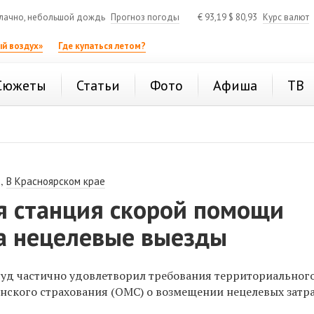
лачно, небольшой дождь
Прогноз погоды
€
93,19
$
80,93
Курс валют
й воздух»
Где купаться летом?
Сюжеты
Статьи
Фото
Афиша
ТВ
,
В Красноярском крае
я станция скорой помощи
за нецелевые выезды
суд частично удовлетворил требования территориальног
нского
страхования
(ОМС) о возмещении нецелевых затра