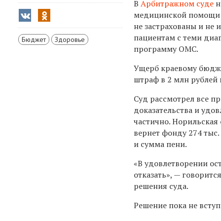
В
Арбитражном суде
н
медицинской помощи п
не застрахованы и не
пациентам с теми диа
Бюджет
Здоровье
программу ОМС.
Ущерб краевому бюдже
штраф в 2 млн рублей 
Суд рассмотрел все п
доказательства и удо
частично. Норильская
вернет фонду 274 тыс.
и сумма пени.
«В удовлетворении ос
отказать»,
—
говорится
решения суда.
Решение пока не вступ