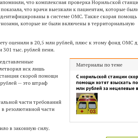
апомнили, что комплексная проверка Норильской станц
оказала, что врачи выезжали к пациентам, которые был
 идентифицированы в системе ОМС. Также скорая помощь
гнозами, которые не были включены в территориальную
ту оценили в 20,5 млн рублей, плюс к этому фонд ОМС 
и 301 тыс. рублей пени.
редставленные
Материалы по теме
влетворил иск лишь
 станция скорой помощи
С норильской станции ско
помощи хотят взыскать по
 рублей
—
это штраф
млн рублей за нецелевые 
тальной части требований
 в резолютивной части
ило в законную силу.