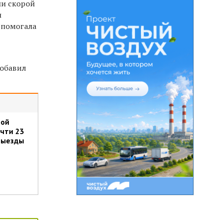
ии скорой
и
 помогала
добавил
рой
чти 23
выезды