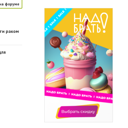
на форуме
сти раком
для