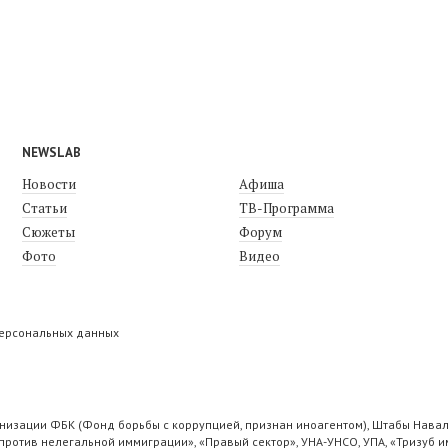
NEWSLAB
Новости
Афиша
Статьи
ТВ-Программа
Сюжеты
Форум
Фото
Видео
персональных данных
низации ФБК (Фонд борьбы с коррупцией, признан иноагентом), Штабы Навал
ротив нелегальной иммиграции», «Правый сектор», УНА-УНСО, УПА, «Тризуб и