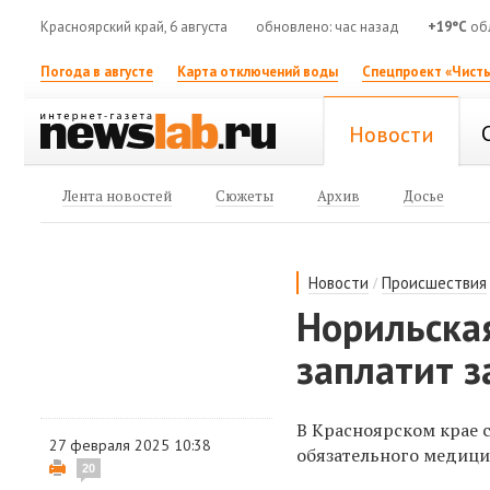
Красноярский край, 6 августа
обновлено: час назад
+19°C
об
Погода в августе
Карта отключений воды
Спецпроект «Чисты
Новости
Лента новостей
Сюжеты
Архив
Досье
/
Новости
Происшествия
Норильска
заплатит 
В Красноярском крае 
27 февраля 2025 10:38
обязательного
медици
20