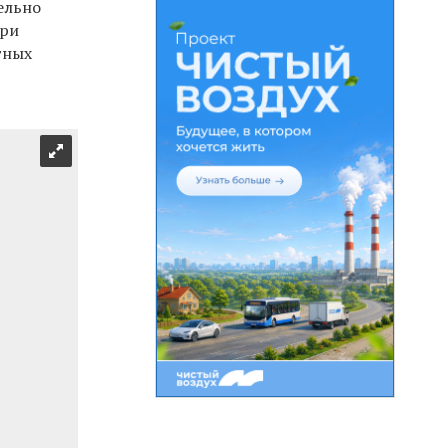
ельно
при
тных