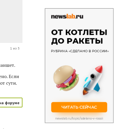
1 из 3
ланшет.
но. Если
т сути.
на форуме