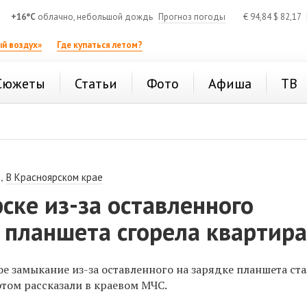
+16°C
облачно, небольшой дождь
Прогноз погоды
€
94,84
$
82,17
й воздух»
Где купаться летом?
Сюжеты
Статьи
Фото
Афиша
ТВ
,
В Красноярском крае
ске из-за оставленного
 планшета сгорела квартир
е замыкание из-за оставленного на зарядке планшета ст
этом рассказали в краевом МЧС.