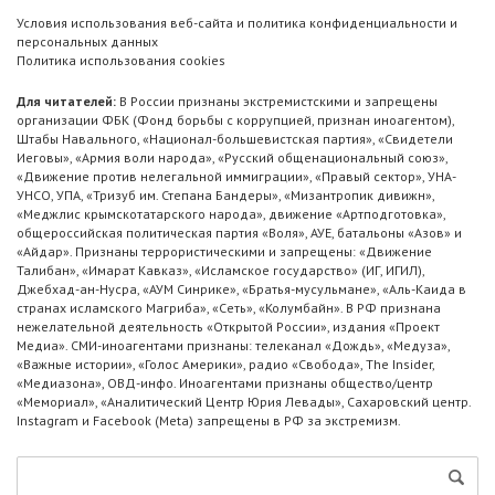
Условия использования веб-сайта и политика конфиденциальности и
персональных данных
Политика использования cookies
Для читателей:
В России признаны экстремистскими и запрещены
организации ФБК (Фонд борьбы с коррупцией, признан иноагентом),
Штабы Навального, «Национал-большевистская партия», «Свидетели
Иеговы», «Армия воли народа», «Русский общенациональный союз»,
«Движение против нелегальной иммиграции», «Правый сектор», УНА-
УНСО, УПА, «Тризуб им. Степана Бандеры», «Мизантропик дивижн»,
«Меджлис крымскотатарского народа», движение «Артподготовка»,
общероссийская политическая партия «Воля», АУЕ, батальоны «Азов» и
«Айдар». Признаны террористическими и запрещены: «Движение
Талибан», «Имарат Кавказ», «Исламское государство» (ИГ, ИГИЛ),
Джебхад-ан-Нусра, «АУМ Синрике», «Братья-мусульмане», «Аль-Каида в
странах исламского Магриба», «Сеть», «Колумбайн». В РФ признана
нежелательной деятельность «Открытой России», издания «Проект
Медиа». СМИ-иноагентами признаны: телеканал «Дождь», «Медуза»,
«Важные истории», «Голос Америки», радио «Свобода», The Insider,
«Медиазона», ОВД-инфо. Иноагентами признаны общество/центр
«Мемориал», «Аналитический Центр Юрия Левады», Сахаровский центр.
Instagram и Facebook (Metа) запрещены в РФ за экстремизм.