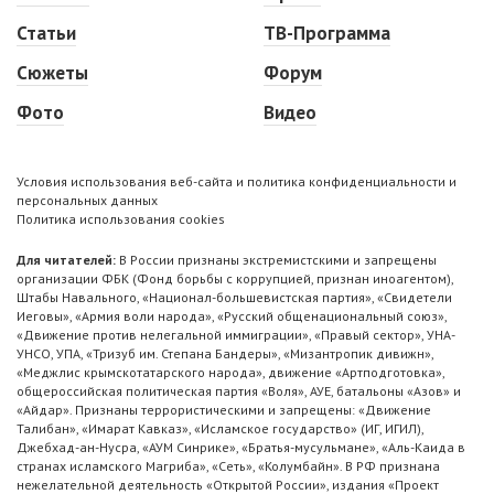
Статьи
ТВ-Программа
Сюжеты
Форум
Фото
Видео
Условия использования веб-сайта и политика конфиденциальности и
персональных данных
Политика использования cookies
Для читателей:
В России признаны экстремистскими и запрещены
организации ФБК (Фонд борьбы с коррупцией, признан иноагентом),
Штабы Навального, «Национал-большевистская партия», «Свидетели
Иеговы», «Армия воли народа», «Русский общенациональный союз»,
«Движение против нелегальной иммиграции», «Правый сектор», УНА-
УНСО, УПА, «Тризуб им. Степана Бандеры», «Мизантропик дивижн»,
«Меджлис крымскотатарского народа», движение «Артподготовка»,
общероссийская политическая партия «Воля», АУЕ, батальоны «Азов» и
«Айдар». Признаны террористическими и запрещены: «Движение
Талибан», «Имарат Кавказ», «Исламское государство» (ИГ, ИГИЛ),
Джебхад-ан-Нусра, «АУМ Синрике», «Братья-мусульмане», «Аль-Каида в
странах исламского Магриба», «Сеть», «Колумбайн». В РФ признана
нежелательной деятельность «Открытой России», издания «Проект