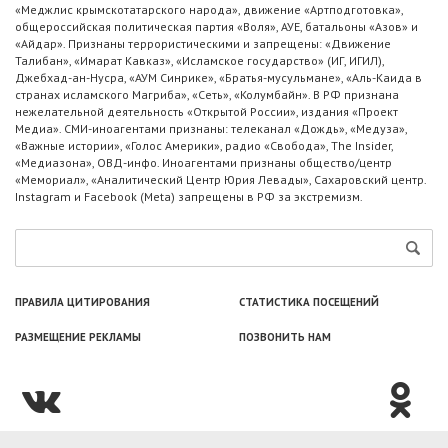
«Меджлис крымскотатарского народа», движение «Артподготовка»,
общероссийская политическая партия «Воля», АУЕ, батальоны «Азов» и
«Айдар». Признаны террористическими и запрещены: «Движение
Талибан», «Имарат Кавказ», «Исламское государство» (ИГ, ИГИЛ),
Джебхад-ан-Нусра, «АУМ Синрике», «Братья-мусульмане», «Аль-Каида в
странах исламского Магриба», «Сеть», «Колумбайн». В РФ признана
нежелательной деятельность «Открытой России», издания «Проект
Медиа». СМИ-иноагентами признаны: телеканал «Дождь», «Медуза»,
«Важные истории», «Голос Америки», радио «Свобода», The Insider,
«Медиазона», ОВД-инфо. Иноагентами признаны общество/центр
«Мемориал», «Аналитический Центр Юрия Левады», Сахаровский центр.
Instagram и Facebook (Metа) запрещены в РФ за экстремизм.
ПРАВИЛА ЦИТИРОВАНИЯ
СТАТИСТИКА ПОСЕЩЕНИЙ
РАЗМЕЩЕНИЕ РЕКЛАМЫ
ПОЗВОНИТЬ НАМ