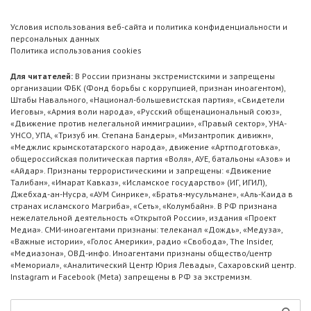
Условия использования веб-сайта и политика конфиденциальности и
персональных данных
Политика использования cookies
Для читателей:
В России признаны экстремистскими и запрещены
организации ФБК (Фонд борьбы с коррупцией, признан иноагентом),
Штабы Навального, «Национал-большевистская партия», «Свидетели
Иеговы», «Армия воли народа», «Русский общенациональный союз»,
«Движение против нелегальной иммиграции», «Правый сектор», УНА-
УНСО, УПА, «Тризуб им. Степана Бандеры», «Мизантропик дивижн»,
«Меджлис крымскотатарского народа», движение «Артподготовка»,
общероссийская политическая партия «Воля», АУЕ, батальоны «Азов» и
«Айдар». Признаны террористическими и запрещены: «Движение
Талибан», «Имарат Кавказ», «Исламское государство» (ИГ, ИГИЛ),
Джебхад-ан-Нусра, «АУМ Синрике», «Братья-мусульмане», «Аль-Каида в
странах исламского Магриба», «Сеть», «Колумбайн». В РФ признана
нежелательной деятельность «Открытой России», издания «Проект
Медиа». СМИ-иноагентами признаны: телеканал «Дождь», «Медуза»,
«Важные истории», «Голос Америки», радио «Свобода», The Insider,
«Медиазона», ОВД-инфо. Иноагентами признаны общество/центр
«Мемориал», «Аналитический Центр Юрия Левады», Сахаровский центр.
Instagram и Facebook (Metа) запрещены в РФ за экстремизм.