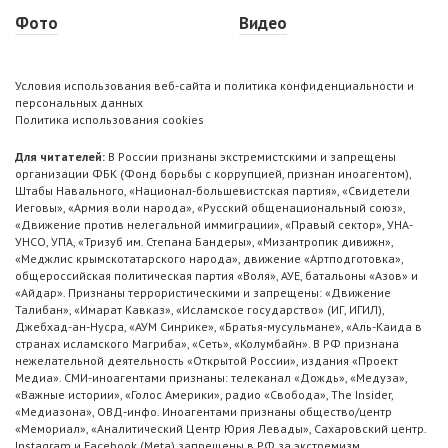
Фото
Видео
Условия использования веб-сайта и политика конфиденциальности и
персональных данных
Политика использования cookies
Для читателей:
В России признаны экстремистскими и запрещены
организации ФБК (Фонд борьбы с коррупцией, признан иноагентом),
Штабы Навального, «Национал-большевистская партия», «Свидетели
Иеговы», «Армия воли народа», «Русский общенациональный союз»,
«Движение против нелегальной иммиграции», «Правый сектор», УНА-
УНСО, УПА, «Тризуб им. Степана Бандеры», «Мизантропик дивижн»,
«Меджлис крымскотатарского народа», движение «Артподготовка»,
общероссийская политическая партия «Воля», АУЕ, батальоны «Азов» и
«Айдар». Признаны террористическими и запрещены: «Движение
Талибан», «Имарат Кавказ», «Исламское государство» (ИГ, ИГИЛ),
Джебхад-ан-Нусра, «АУМ Синрике», «Братья-мусульмане», «Аль-Каида в
странах исламского Магриба», «Сеть», «Колумбайн». В РФ признана
нежелательной деятельность «Открытой России», издания «Проект
Медиа». СМИ-иноагентами признаны: телеканал «Дождь», «Медуза»,
«Важные истории», «Голос Америки», радио «Свобода», The Insider,
«Медиазона», ОВД-инфо. Иноагентами признаны общество/центр
«Мемориал», «Аналитический Центр Юрия Левады», Сахаровский центр.
Instagram и Facebook (Metа) запрещены в РФ за экстремизм.