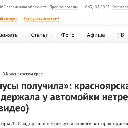
8°C
переменная облачность
Прогноз погоды
€
93,19
$
80,93
Курс вал
й воздух»
Где купаться летом?
Сюжеты
Статьи
Фото
Афиша
ТВ
,
В Красноярском крае
нусы получила»: красноярск
адержала у автомойки нетр
видео)
торы ДПС задержали нетрезвую автоледи, которая приех