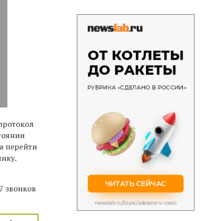
протокол
тоянии
да перейти
янку.
7 звонков