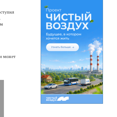
ступил
.
ым
 и может