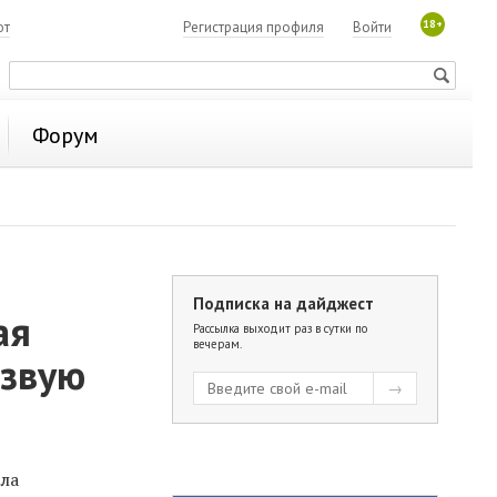
18+
ют
Регистрация профиля
Войти
Форум
Подписка на дайджест
ая
Рассылка выходит раз в сутки по
вечерам.
езвую
ала