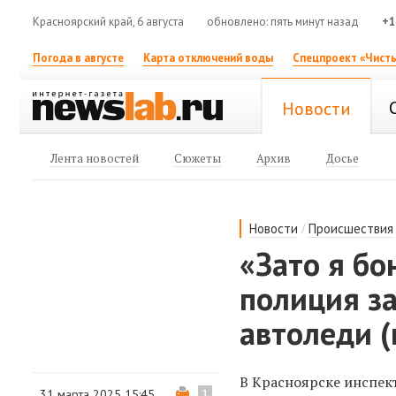
Красноярский край, 6 августа
обновлено: пять минут назад
+1
Погода в августе
Карта отключений воды
Спецпроект «Чисты
Новости
Лента новостей
Сюжеты
Архив
Досье
/
Новости
Происшествия
«Зато я бо
полиция з
автоледи (
В Красноярске инспек
31 марта 2025 15:45
1