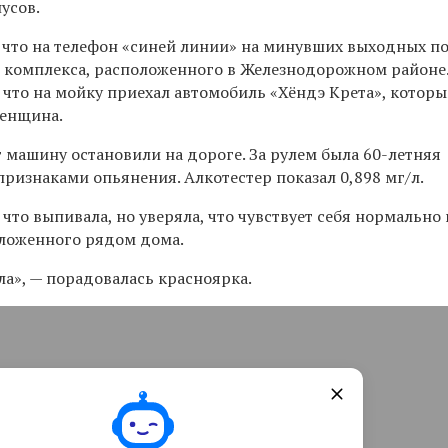
усов.
 что на телефон
«
синей линии
»
на минувших выходных по
о комплекса, расположенного в Железнодорожном районе
 что на мойку приехал автомобиль «Хёндэ Крета», котор
женщина.
 машину остановили на дороге. За рулем была 60-летняя
ризнаками опьянения. Алкотестер показал 0,898 мг/л.
что выпивала, но уверяла, что чувствует себя нормально
оложенного рядом дома.
ла
»
,
—
порадовалась красноярка.