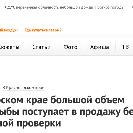
+21°C
переменная облачность, небольшой дождь
Прогноз погоды
й воздух»
Где купаться летом?
Сюжеты
Статьи
Фото
Афиша
ТВ
,
В Красноярском крае
рском крае большой объем
ыбы поступает в продажу б
ной проверки