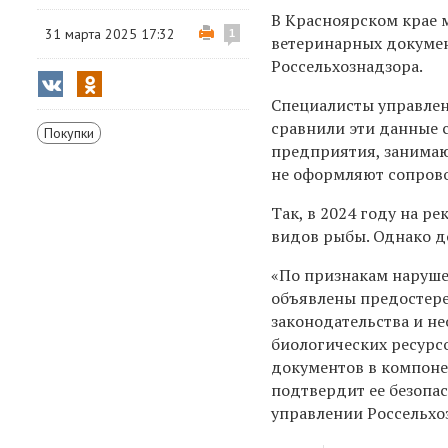
В Красноярском крае м
31 марта 2025 17:32
1
ветеринарных докумен
Россельхознадзора.
Специалисты управле
сравнили эти данные 
Покупки
предприятия, занимаю
не оформляют сопров
Так
,
в 2024 году на ре
видов рыбы. Однако д
«
По признакам наруше
объявлены предостере
законодательства и н
биологических ресурс
документов в компоне
подтвердит ее безопа
управлении Россельхо