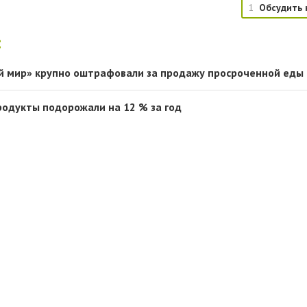
1
Обсудить 
:
й мир» крупно оштрафовали за продажу просроченной еды
родукты подорожали на 12 % за год