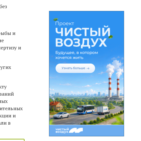
без
рыбы и
ие
ертизу и
ругих
.
кту
ований
ных
дительных
кции и
али в