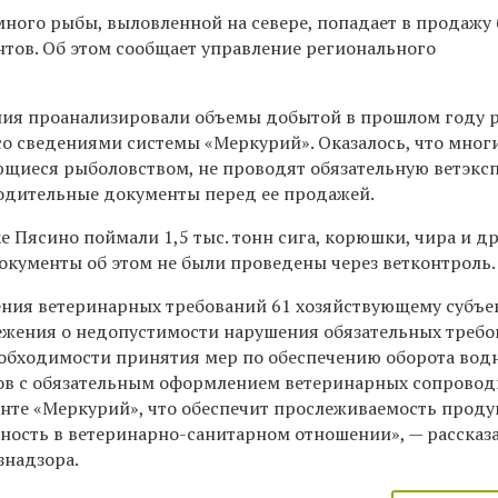
ного рыбы, выловленной на севере, попадает в продажу 
тов. Об этом сообщает управление регионального
ния проанализировали объемы добытой в прошлом году 
со сведениями системы
«
Меркурий
»
. Оказалось, что мног
щиеся рыболовством, не проводят обязательную ветэксп
одительные документы перед ее продажей.
ке Пясино поймали 1,5 тыс. тонн сига, корюшки, чира и д
окументы об этом не были проведены через ветконтроль
ния ветеринарных требований 61 хозяйствующему субъе
жения о недопустимости нарушения обязательных треб
еобходимости принятия мер по обеспечению оборота вод
ов с обязательным оформлением ветеринарных сопрово
нте «Меркурий», что обеспечит прослеживаемость проду
сность в ветеринарно-санитарном отношении
»
,
—
рассказ
знадзора.