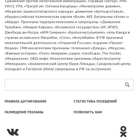
«Движение против нелегальной иммиграции», «Правый сектор», УНА-
УНСО, УПА, «Тризуб им. Степана Бандеры», «Мизантропик дивижн»,
«Меджлис крымскотатарского народа», движение «Артподготовка»,
общероссийская политическая партия «Воля», АУЕ, батальоны «Азов» и
«Айдар». Признаны террористическими и запрещены: «Движение
Талибан», «Имарат Кавказ», «Исламское государство» (ИГ, ИГИЛ),
Джебхад-ан-Нусра, «АУМ Синрике», «Братья-мусульмане», «Аль-Каида в
странах исламского Магриба», «Сеть», «Колумбайн». В РФ признана
нежелательной деятельность «Открытой России», издания «Проект
Медиа». СМИ-иноагентами признаны: телеканал «Дождь», «Медуза»,
«Важные истории», «Голос Америки», радио «Свобода», The Insider,
«Медиазона», ОВД-инфо. Иноагентами признаны общество/центр
«Мемориал», «Аналитический Центр Юрия Левады», Сахаровский центр.
Instagram и Facebook (Metа) запрещены в РФ за экстремизм.
ПРАВИЛА ЦИТИРОВАНИЯ
СТАТИСТИКА ПОСЕЩЕНИЙ
РАЗМЕЩЕНИЕ РЕКЛАМЫ
ПОЗВОНИТЬ НАМ