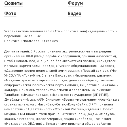
Сюжеты
Форум
Фото
Видео
Условия использования веб-сайта и политика конфиденциальности и
персональных данных
Политика использования cookies
Для читателей:
В России признаны экстремистскими и запрещены
организации ФБК (Фонд борьбы с коррупцией, признан иноагентом),
Штабы Навального, «Национал-большевистская партия», «Свидетели
Иеговы», «Армия воли народа», «Русский общенациональный союз»,
«Движение против нелегальной иммиграции», «Правый сектор», УНА-
УНСО, УПА, «Тризуб им. Степана Бандеры», «Мизантропик дивижн»,
«Меджлис крымскотатарского народа», движение «Артподготовка»,
общероссийская политическая партия «Воля», АУЕ, батальоны «Азов» и
«Айдар». Признаны террористическими и запрещены: «Движение
Талибан», «Имарат Кавказ», «Исламское государство» (ИГ, ИГИЛ),
Джебхад-ан-Нусра, «АУМ Синрике», «Братья-мусульмане», «Аль-Каида в
странах исламского Магриба», «Сеть», «Колумбайн». В РФ признана
нежелательной деятельность «Открытой России», издания «Проект
Медиа». СМИ-иноагентами признаны: телеканал «Дождь», «Медуза»,
«Важные истории», «Голос Америки», радио «Свобода», The Insider,
«Медиазона», ОВД-инфо. Иноагентами признаны общество/центр