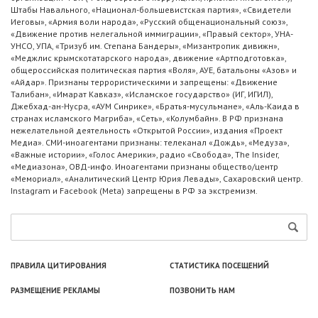
Штабы Навального, «Национал-большевистская партия», «Свидетели
Иеговы», «Армия воли народа», «Русский общенациональный союз»,
«Движение против нелегальной иммиграции», «Правый сектор», УНА-
УНСО, УПА, «Тризуб им. Степана Бандеры», «Мизантропик дивижн»,
«Меджлис крымскотатарского народа», движение «Артподготовка»,
общероссийская политическая партия «Воля», АУЕ, батальоны «Азов» и
«Айдар». Признаны террористическими и запрещены: «Движение
Талибан», «Имарат Кавказ», «Исламское государство» (ИГ, ИГИЛ),
Джебхад-ан-Нусра, «АУМ Синрике», «Братья-мусульмане», «Аль-Каида в
странах исламского Магриба», «Сеть», «Колумбайн». В РФ признана
нежелательной деятельность «Открытой России», издания «Проект
Медиа». СМИ-иноагентами признаны: телеканал «Дождь», «Медуза»,
«Важные истории», «Голос Америки», радио «Свобода», The Insider,
«Медиазона», ОВД-инфо. Иноагентами признаны общество/центр
«Мемориал», «Аналитический Центр Юрия Левады», Сахаровский центр.
Instagram и Facebook (Metа) запрещены в РФ за экстремизм.
ПРАВИЛА ЦИТИРОВАНИЯ
СТАТИСТИКА ПОСЕЩЕНИЙ
РАЗМЕЩЕНИЕ РЕКЛАМЫ
ПОЗВОНИТЬ НАМ