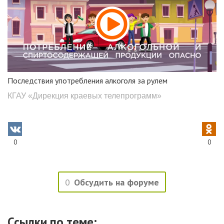
Последствия употребления алкоголя за рулем
КГАУ «Дирекция краевых телепрограмм»
0
0
0
Обсудить на форуме
Ссылки по теме: