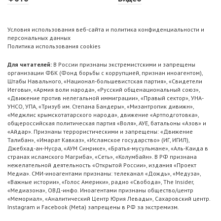
Условия использования веб-сайта и политика конфиденциальности и
персональных данных
Политика использования cookies
Для читателей:
В России признаны экстремистскими и запрещены
организации ФБК (Фонд борьбы с коррупцией, признан иноагентом),
Штабы Навального, «Национал-большевистская партия», «Свидетели
Иеговы», «Армия воли народа», «Русский общенациональный союз»,
«Движение против нелегальной иммиграции», «Правый сектор», УНА-
УНСО, УПА, «Тризуб им. Степана Бандеры», «Мизантропик дивижн»,
«Меджлис крымскотатарского народа», движение «Артподготовка»,
общероссийская политическая партия «Воля», АУЕ, батальоны «Азов» и
«Айдар». Признаны террористическими и запрещены: «Движение
Талибан», «Имарат Кавказ», «Исламское государство» (ИГ, ИГИЛ),
Джебхад-ан-Нусра, «АУМ Синрике», «Братья-мусульмане», «Аль-Каида в
странах исламского Магриба», «Сеть», «Колумбайн». В РФ признана
нежелательной деятельность «Открытой России», издания «Проект
Медиа». СМИ-иноагентами признаны: телеканал «Дождь», «Медуза»,
«Важные истории», «Голос Америки», радио «Свобода», The Insider,
«Медиазона», ОВД-инфо. Иноагентами признаны общество/центр
«Мемориал», «Аналитический Центр Юрия Левады», Сахаровский центр.
Instagram и Facebook (Metа) запрещены в РФ за экстремизм.