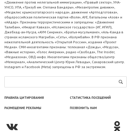
«Движение против нелегальной иммиграции», «Правый сектор», УНА-
УНСО, УПА, «Тризуб им. Степана Бандеры», «Мизантропик дивижн»,
«Меджлис крымскотатарского народа», движение «Артподготовка»,
общероссийская политическая партия «Воля», АУЕ, батальоны «Азов» и
«Айдар». Признаны террористическими и запрещены: «Движение
Талибан», «Имарат Кавказ», «Исламское государство» (ИГ, ИГИЛ),
Джебхад-ан-Нусра, «АУМ Синрике», «Братья-мусульмане», «Аль-Каида в
странах исламского Магриба», «Сеть», «Колумбайн». В РФ признана
нежелательной деятельность «Открытой России», издания «Проект
Медиа». СМИ-иноагентами признаны: телеканал «Дождь», «Медуза»,
«Важные истории», «Голос Америки», радио «Свобода», The Insider,
«Медиазона», ОВД-инфо. Иноагентами признаны общество/центр
«Мемориал», «Аналитический Центр Юрия Левады», Сахаровский центр.
Instagram и Facebook (Metа) запрещены в РФ за экстремизм.
ПРАВИЛА ЦИТИРОВАНИЯ
СТАТИСТИКА ПОСЕЩЕНИЙ
РАЗМЕЩЕНИЕ РЕКЛАМЫ
ПОЗВОНИТЬ НАМ