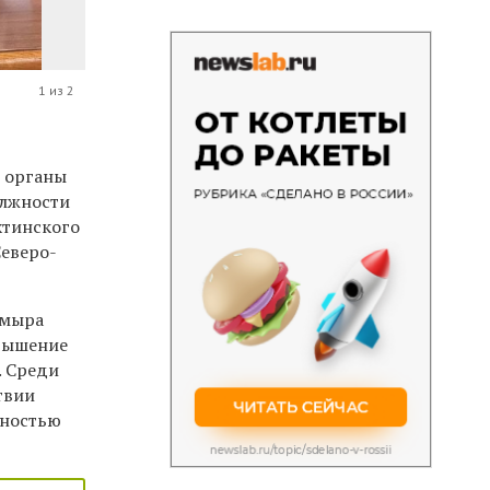
1 из 2
В органы
олжности
хтинского
Северо-
ймыра
овышение
. Среди
твии
ьностью