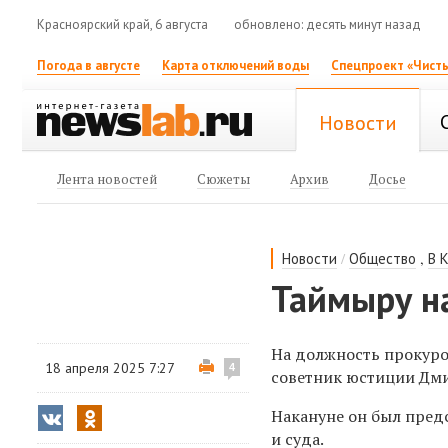
Красноярский край, 6 августа
обновлено: десять минут назад
Погода в августе
Карта отключений воды
Спецпроект «Чисты
Новости
Лента новостей
Сюжеты
Архив
Досье
/
,
Новости
Общество
В 
Таймыру н
На должность прокуро
18 апреля 2025 7:27
4
советник юстиции Дм
Накануне он был пред
и суда.