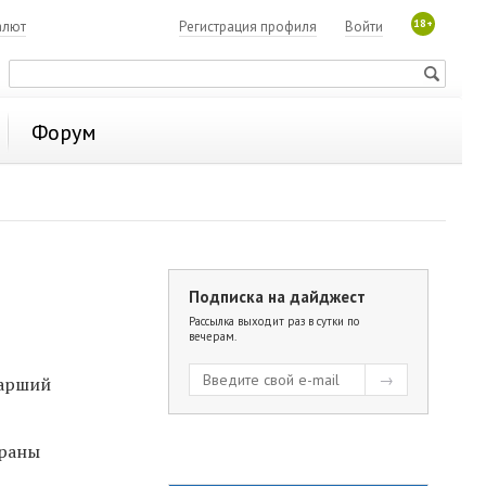
18+
алют
Регистрация профиля
Войти
Форум
Подписка на дайджест
Рассылка выходит раз в сутки по
вечерам.
тарший
храны