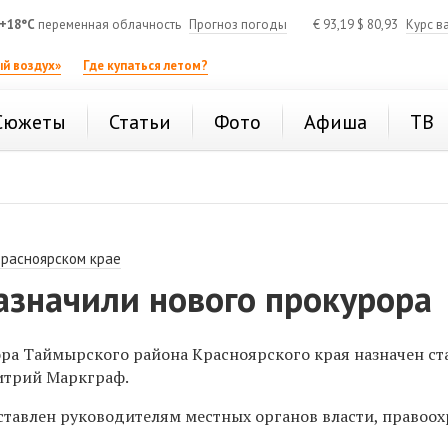
+18°C
переменная облачность
Прогноз погоды
€
93,19
$
80,93
Курс в
й воздух»
Где купаться летом?
Сюжеты
Статьи
Фото
Афиша
ТВ
Красноярском крае
азначили нового прокурора
ра Таймырского района Красноярского края назначен с
итрий Маркграф.
ставлен руководителям местных органов власти, правоо