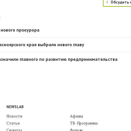
4
Обсудить 
:
 нового прокурора
сноярского края выбрали нового главу
азначили главного по развитию предпринимательства
NEWSLAB
Новости
Афиша
Статьи
ТВ-Программа
Сюжеты
Форум