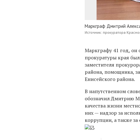
Маркграф Дмитрий Алекс
Источник: прокуратора Красно
Маркграфу 41 год, он
прокуратуры края был 
заместителя прокурор
района, помощника, з
Енисейского района.
В напутственном слов
обозначил
Дмитрию М
качества жизни местн
них — надзор за испо
коррупции, а также з
.