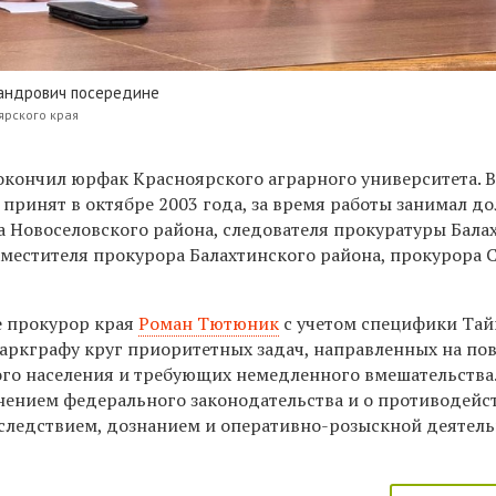
андрович посередине
ярского края
 окончил юрфак Красноярского аграрного университета. 
принят в октябре 2003 года, за время работы занимал д
а Новоселовского района, следователя прокуратуры Бала
аместителя прокурора Балахтинского района, прокурора 
е прокурор края
Роман Тютюник
с учетом специфики Та
аркграфу
круг приоритетных задач, направленных на п
ого населения и требующих немедленного вмешательства
лнением федерального законодательства и о противодейс
а следствием, дознанием и оперативно-розыскной деятел