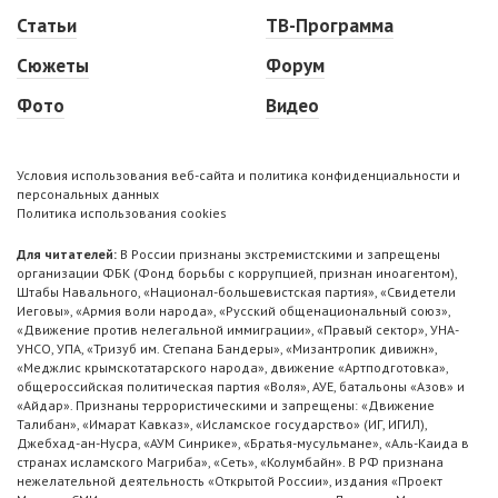
Статьи
ТВ-Программа
Сюжеты
Форум
Фото
Видео
Условия использования веб-сайта и политика конфиденциальности и
персональных данных
Политика использования cookies
Для читателей:
В России признаны экстремистскими и запрещены
организации ФБК (Фонд борьбы с коррупцией, признан иноагентом),
Штабы Навального, «Национал-большевистская партия», «Свидетели
Иеговы», «Армия воли народа», «Русский общенациональный союз»,
«Движение против нелегальной иммиграции», «Правый сектор», УНА-
УНСО, УПА, «Тризуб им. Степана Бандеры», «Мизантропик дивижн»,
«Меджлис крымскотатарского народа», движение «Артподготовка»,
общероссийская политическая партия «Воля», АУЕ, батальоны «Азов» и
«Айдар». Признаны террористическими и запрещены: «Движение
Талибан», «Имарат Кавказ», «Исламское государство» (ИГ, ИГИЛ),
Джебхад-ан-Нусра, «АУМ Синрике», «Братья-мусульмане», «Аль-Каида в
странах исламского Магриба», «Сеть», «Колумбайн». В РФ признана
нежелательной деятельность «Открытой России», издания «Проект