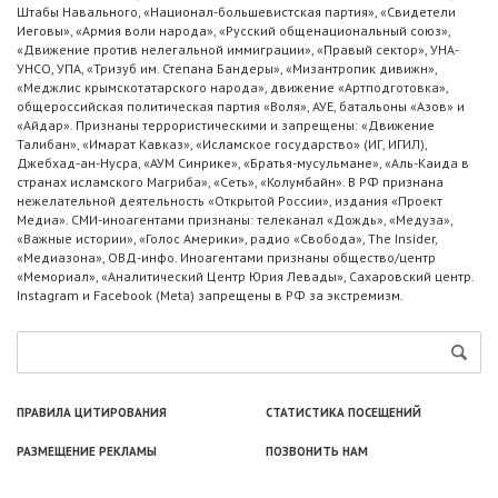
Штабы Навального, «Национал-большевистская партия», «Свидетели
Иеговы», «Армия воли народа», «Русский общенациональный союз»,
«Движение против нелегальной иммиграции», «Правый сектор», УНА-
УНСО, УПА, «Тризуб им. Степана Бандеры», «Мизантропик дивижн»,
«Меджлис крымскотатарского народа», движение «Артподготовка»,
общероссийская политическая партия «Воля», АУЕ, батальоны «Азов» и
«Айдар». Признаны террористическими и запрещены: «Движение
Талибан», «Имарат Кавказ», «Исламское государство» (ИГ, ИГИЛ),
Джебхад-ан-Нусра, «АУМ Синрике», «Братья-мусульмане», «Аль-Каида в
странах исламского Магриба», «Сеть», «Колумбайн». В РФ признана
нежелательной деятельность «Открытой России», издания «Проект
Медиа». СМИ-иноагентами признаны: телеканал «Дождь», «Медуза»,
«Важные истории», «Голос Америки», радио «Свобода», The Insider,
«Медиазона», ОВД-инфо. Иноагентами признаны общество/центр
«Мемориал», «Аналитический Центр Юрия Левады», Сахаровский центр.
Instagram и Facebook (Metа) запрещены в РФ за экстремизм.
ПРАВИЛА ЦИТИРОВАНИЯ
СТАТИСТИКА ПОСЕЩЕНИЙ
РАЗМЕЩЕНИЕ РЕКЛАМЫ
ПОЗВОНИТЬ НАМ