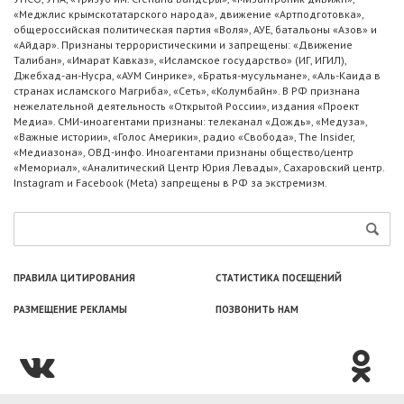
«Меджлис крымскотатарского народа», движение «Артподготовка»,
общероссийская политическая партия «Воля», АУЕ, батальоны «Азов» и
«Айдар». Признаны террористическими и запрещены: «Движение
Талибан», «Имарат Кавказ», «Исламское государство» (ИГ, ИГИЛ),
Джебхад-ан-Нусра, «АУМ Синрике», «Братья-мусульмане», «Аль-Каида в
странах исламского Магриба», «Сеть», «Колумбайн». В РФ признана
нежелательной деятельность «Открытой России», издания «Проект
Медиа». СМИ-иноагентами признаны: телеканал «Дождь», «Медуза»,
«Важные истории», «Голос Америки», радио «Свобода», The Insider,
«Медиазона», ОВД-инфо. Иноагентами признаны общество/центр
«Мемориал», «Аналитический Центр Юрия Левады», Сахаровский центр.
Instagram и Facebook (Metа) запрещены в РФ за экстремизм.
ПРАВИЛА ЦИТИРОВАНИЯ
СТАТИСТИКА ПОСЕЩЕНИЙ
РАЗМЕЩЕНИЕ РЕКЛАМЫ
ПОЗВОНИТЬ НАМ