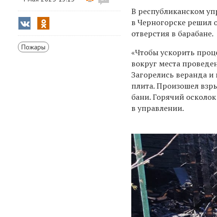
В республиканском упр
в Черногорске решил
отверстия в барабане.
Пожары
«
Чтобы ускорить проце
вокруг места проведен
Загорелись веранда и 
плита. Произошел взр
бани. Горячий осколок 
в управлении.