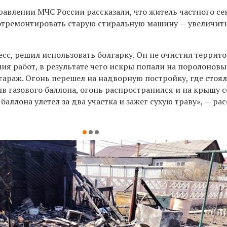
авлении МЧС России рассказали, что житель частного се
 отремонтировать старую стиральную машину
—
увеличит
сс, решил использовать болгарку. Он не очистил террит
ия работ, в результате чего искры попали на поролоновы
гараж. Огонь перешел на надворную постройку, где стоял
ыв газового баллона, огонь распространился и на крышу
с
баллона улетел за два участка и зажег сухую траву
»
,
—
рас