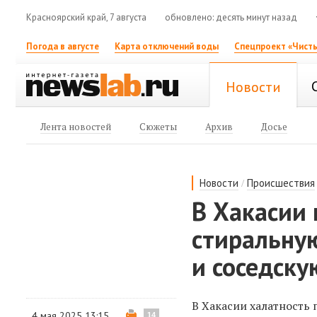
Красноярский край, 7 августа
обновлено: десять минут назад
Погода в августе
Карта отключений воды
Спецпроект «Чисты
Новости
Лента новостей
Сюжеты
Архив
Досье
/
Новости
Происшествия
В Хакасии
стиральную
и соседску
В Хакасии халатность 
4 мая 2025 13:15
14