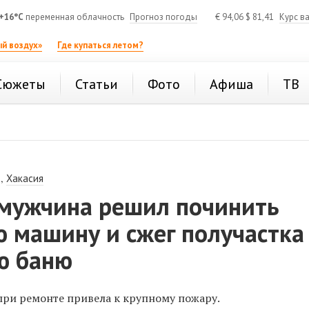
+16°C
переменная облачность
Прогноз погоды
€
94,06
$
81,41
Курс в
й воздух»
Где купаться летом?
Сюжеты
Статьи
Фото
Афиша
ТВ
,
Хакасия
 мужчина решил починить
 машину и сжег получастка
ю баню
при ремонте привела к крупному пожару.