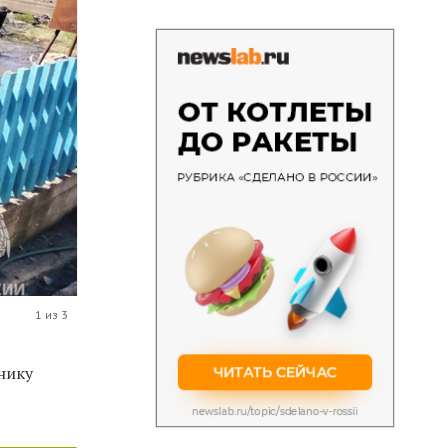
1 из 3
нику