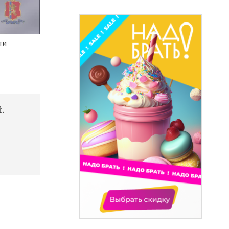
ти
.
,