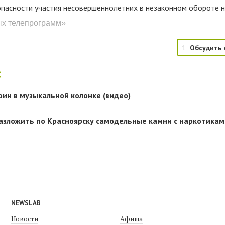
опасности участия несовершеннолетних в незаконном обороте 
ых телепрограмм»
1
Обсудить 
:
оин в музыкальной колонке (видео)
азложить по Красноярску самодельные камни с наркотикам
NEWSLAB
Новости
Афиша