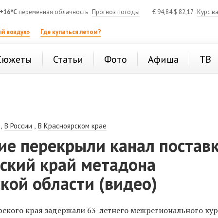
+16°C
переменная облачность
Прогноз погоды
€
94,84
$
82,17
Курс в
й воздух»
Где купаться летом?
Сюжеты
Статьи
Фото
Афиша
ТВ
,
,
В России
В Красноярском крае
ие перекрыли канал постав
рский край метадона
кой области (видео)
ского края задержали 63-летнего межрегионального кур