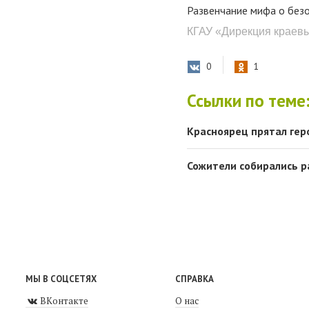
Развенчание мифа о без
КГАУ «Дирекция краев
0
1
Ссылки по теме
Красноярец прятал гер
Сожители собирались р
МЫ В СОЦСЕТЯХ
СПРАВКА
ВКонтакте
О нас