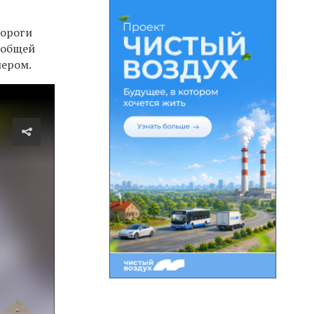
дороги
 общей
мером.