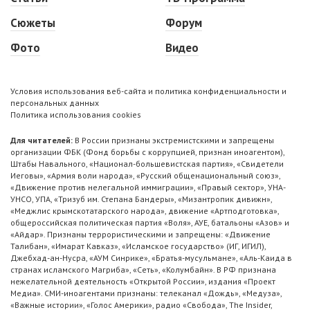
Сюжеты
Форум
Фото
Видео
Условия использования веб-сайта и политика конфиденциальности и
персональных данных
Политика использования cookies
Для читателей:
В России признаны экстремистскими и запрещены
организации ФБК (Фонд борьбы с коррупцией, признан иноагентом),
Штабы Навального, «Национал-большевистская партия», «Свидетели
Иеговы», «Армия воли народа», «Русский общенациональный союз»,
«Движение против нелегальной иммиграции», «Правый сектор», УНА-
УНСО, УПА, «Тризуб им. Степана Бандеры», «Мизантропик дивижн»,
«Меджлис крымскотатарского народа», движение «Артподготовка»,
общероссийская политическая партия «Воля», АУЕ, батальоны «Азов» и
«Айдар». Признаны террористическими и запрещены: «Движение
Талибан», «Имарат Кавказ», «Исламское государство» (ИГ, ИГИЛ),
Джебхад-ан-Нусра, «АУМ Синрике», «Братья-мусульмане», «Аль-Каида в
странах исламского Магриба», «Сеть», «Колумбайн». В РФ признана
нежелательной деятельность «Открытой России», издания «Проект
Медиа». СМИ-иноагентами признаны: телеканал «Дождь», «Медуза»,
«Важные истории», «Голос Америки», радио «Свобода», The Insider,