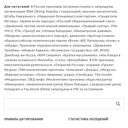
Для читателей:
В России признаны экстремистскими и запрещены
организации ФБК (Фонд борьбы с коррупцией, признан иноагентом),
Штабы Навального, «Национал-большевистская партия», «Свидетели
Иеговы», «Армия воли народа», «Русский общенациональный союз»,
«Движение против нелегальной иммиграции», «Правый сектор», УНА-
УНСО, УПА, «Тризуб им. Степана Бандеры», «Мизантропик дивижн»,
«Меджлис крымскотатарского народа», движение «Артподготовка»,
общероссийская политическая партия «Воля», АУЕ, батальоны «Азов» и
«Айдар». Признаны террористическими и запрещены: «Движение
Талибан», «Имарат Кавказ», «Исламское государство» (ИГ, ИГИЛ),
Джебхад-ан-Нусра, «АУМ Синрике», «Братья-мусульмане», «Аль-Каида в
странах исламского Магриба», «Сеть», «Колумбайн». В РФ признана
нежелательной деятельность «Открытой России», издания «Проект
Медиа». СМИ-иноагентами признаны: телеканал «Дождь», «Медуза»,
«Важные истории», «Голос Америки», радио «Свобода», The Insider,
«Медиазона», ОВД-инфо. Иноагентами признаны общество/центр
«Мемориал», «Аналитический Центр Юрия Левады», Сахаровский центр.
Instagram и Facebook (Metа) запрещены в РФ за экстремизм.
ПРАВИЛА ЦИТИРОВАНИЯ
СТАТИСТИКА ПОСЕЩЕНИЙ