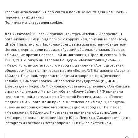
Условия использования веб-сайта и политика конфиденциальности и
персональных данных
Политика использования cookies
Для читателей:
В России признаны экстремистскими и запрещены
организации ФБК (Фонд борьбы с коррупцией, признан иноагентом),
Штабы Навального, «Национал-большевистская партия», «Свидетели
Иеговы», «Армия воли народа», «Русский общенациональный союз»,
«Движение против нелегальной иммиграции», «Правый сектор», УНА-
УНСО, УПА, «Тризуб им. Степана Бандеры», «Мизантропик дивижн»,
«Меджлис крымскотатарского народа», движение «Артподготовка»,
общероссийская политическая партия «Воля», АУЕ, батальоны «Азов» и
«Айдар». Признаны террористическими и запрещены: «Движение
Талибан», «Имарат Кавказ», «Исламское государство» (ИГ, ИГИЛ),
Джебхад-ан-Нусра, «АУМ Синрике», «Братья-мусульмане», «Аль-Каида в
странах исламского Магриба», «Сеть», «Колумбайн». В РФ признана
нежелательной деятельность «Открытой России», издания «Проект
Медиа». СМИ-иноагентами признаны: телеканал «Дождь», «Медуза»,
«Важные истории», «Голос Америки», радио «Свобода», The Insider,
«Медиазона», ОВД-инфо. Иноагентами признаны общество/центр
«Мемориал», «Аналитический Центр Юрия Левады», Сахаровский центр.
Instagram и Facebook (Metа) запрещены в РФ за экстремизм.