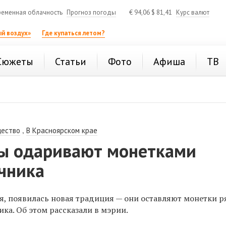
еменная облачность
Прогноз погоды
€
94,06
$
81,41
Курс валют
й воздух»
Где купаться летом?
Сюжеты
Статьи
Фото
Афиша
ТВ
,
ество
В Красноярском крае
ы одаривают монетками
чника
ся, появилась новая традиция — они оставляют монетки р
ка. Об этом рассказали в мэрии.