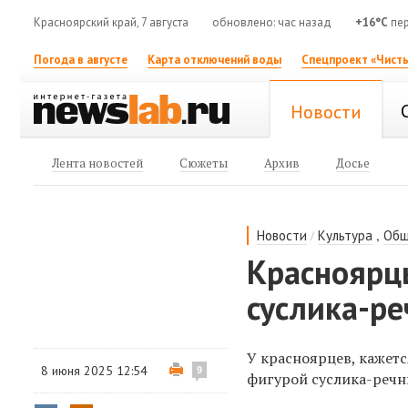
Красноярский край, 7 августа
обновлено: час назад
+16°C
пер
Погода в августе
Карта отключений воды
Спецпроект «Чисты
Новости
Лента новостей
Сюжеты
Архив
Досье
/
,
Новости
Культура
Общ
Красноярц
суслика-ре
У красноярцев, кажет
8 июня 2025 12:54
9
фигурой суслика-речни