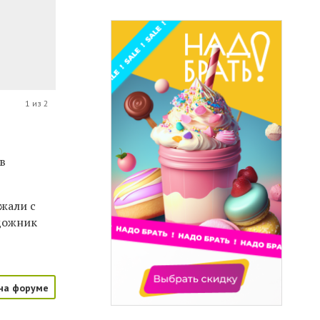
1 из 2
в
ежали с
удожник
на форуме