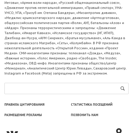
Иеговы», «Армия воли народа», «Русский общенациональный союз»,
«Движение против нелегальной иммиграции», «Правый сектор», УНА-
УНСО, УПА, «Тризуб им. Степана Бандеры», «Мизантропик дивижн»,
«Меджлис крымскотатарского народа», движение «Артподготовка»,
общероссийская политическая партия «Воля», АУЕ, батальоны «Азов» и
«Айдар». Признаны террористическими и запрещены: «Движение
Талибан», «Имарат Кавказ», «Исламское государство» (ИГ, ИГИЛ),
Джебхад-ан-Нусра, «АУМ Синрике», «Братья-мусульмане», «Аль-Каида в
странах исламского Магриба», «Сеть», «Колумбайн». В РФ признана
нежелательной деятельность «Открытой России», издания «Проект
Медиа». СМИ-иноагентами признаны: телеканал «Дождь», «Медуза»,
«Важные истории», «Голос Америки», радио «Свобода», The Insider,
«Медиазона», ОВД-инфо. Иноагентами признаны общество/центр
«Мемориал», «Аналитический Центр Юрия Левады», Сахаровский центр.
Instagram и Facebook (Metа) запрещены в РФ за экстремизм.
ПРАВИЛА ЦИТИРОВАНИЯ
СТАТИСТИКА ПОСЕЩЕНИЙ
РАЗМЕЩЕНИЕ РЕКЛАМЫ
ПОЗВОНИТЬ НАМ