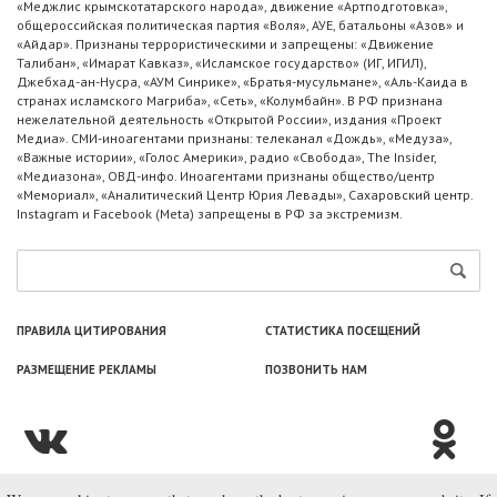
«Меджлис крымскотатарского народа», движение «Артподготовка»,
общероссийская политическая партия «Воля», АУЕ, батальоны «Азов» и
«Айдар». Признаны террористическими и запрещены: «Движение
Талибан», «Имарат Кавказ», «Исламское государство» (ИГ, ИГИЛ),
Джебхад-ан-Нусра, «АУМ Синрике», «Братья-мусульмане», «Аль-Каида в
странах исламского Магриба», «Сеть», «Колумбайн». В РФ признана
нежелательной деятельность «Открытой России», издания «Проект
Медиа». СМИ-иноагентами признаны: телеканал «Дождь», «Медуза»,
«Важные истории», «Голос Америки», радио «Свобода», The Insider,
«Медиазона», ОВД-инфо. Иноагентами признаны общество/центр
«Мемориал», «Аналитический Центр Юрия Левады», Сахаровский центр.
Instagram и Facebook (Metа) запрещены в РФ за экстремизм.
ПРАВИЛА ЦИТИРОВАНИЯ
СТАТИСТИКА ПОСЕЩЕНИЙ
РАЗМЕЩЕНИЕ РЕКЛАМЫ
ПОЗВОНИТЬ НАМ