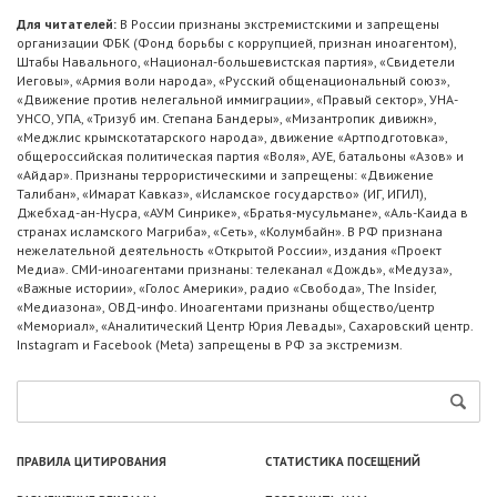
Для читателей:
В России признаны экстремистскими и запрещены
организации ФБК (Фонд борьбы с коррупцией, признан иноагентом),
Штабы Навального, «Национал-большевистская партия», «Свидетели
Иеговы», «Армия воли народа», «Русский общенациональный союз»,
«Движение против нелегальной иммиграции», «Правый сектор», УНА-
УНСО, УПА, «Тризуб им. Степана Бандеры», «Мизантропик дивижн»,
«Меджлис крымскотатарского народа», движение «Артподготовка»,
общероссийская политическая партия «Воля», АУЕ, батальоны «Азов» и
«Айдар». Признаны террористическими и запрещены: «Движение
Талибан», «Имарат Кавказ», «Исламское государство» (ИГ, ИГИЛ),
Джебхад-ан-Нусра, «АУМ Синрике», «Братья-мусульмане», «Аль-Каида в
странах исламского Магриба», «Сеть», «Колумбайн». В РФ признана
нежелательной деятельность «Открытой России», издания «Проект
Медиа». СМИ-иноагентами признаны: телеканал «Дождь», «Медуза»,
«Важные истории», «Голос Америки», радио «Свобода», The Insider,
«Медиазона», ОВД-инфо. Иноагентами признаны общество/центр
«Мемориал», «Аналитический Центр Юрия Левады», Сахаровский центр.
Instagram и Facebook (Metа) запрещены в РФ за экстремизм.
ПРАВИЛА ЦИТИРОВАНИЯ
СТАТИСТИКА ПОСЕЩЕНИЙ