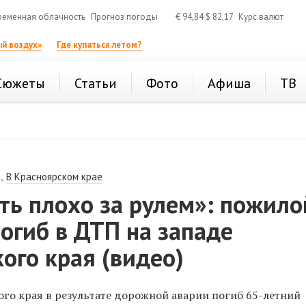
ременная облачность
Прогноз погоды
€
94,84
$
82,17
Курс валют
й воздух»
Где купаться летом?
Сюжеты
Статьи
Фото
Афиша
ТВ
,
В Красноярском крае
ть плохо за рулем»: пожило
огиб в ДТП на западе
ого края (видео)
ого края в результате дорожной аварии погиб 65-летний