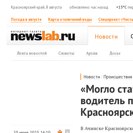
Красноярский край, 8 августа
обновлено: час назад
+15°C
пе
Погода в августе
Карта отключений воды
Спецпроект «Чисты
Новости
Лента новостей
Сюжеты
Архив
Досье
/
Новости
Происшествия
«Могло ста
водитель п
Красноярск
В Ачинске Красноярск
20 июня 2025 16:10
0