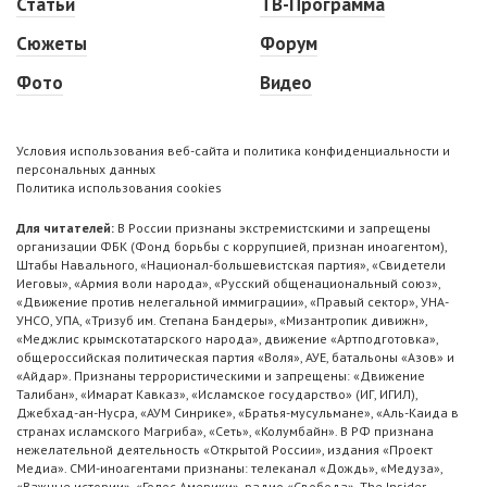
Статьи
ТВ-Программа
Сюжеты
Форум
Фото
Видео
Условия использования веб-сайта и политика конфиденциальности и
персональных данных
Политика использования cookies
Для читателей:
В России признаны экстремистскими и запрещены
организации ФБК (Фонд борьбы с коррупцией, признан иноагентом),
Штабы Навального, «Национал-большевистская партия», «Свидетели
Иеговы», «Армия воли народа», «Русский общенациональный союз»,
«Движение против нелегальной иммиграции», «Правый сектор», УНА-
УНСО, УПА, «Тризуб им. Степана Бандеры», «Мизантропик дивижн»,
«Меджлис крымскотатарского народа», движение «Артподготовка»,
общероссийская политическая партия «Воля», АУЕ, батальоны «Азов» и
«Айдар». Признаны террористическими и запрещены: «Движение
Талибан», «Имарат Кавказ», «Исламское государство» (ИГ, ИГИЛ),
Джебхад-ан-Нусра, «АУМ Синрике», «Братья-мусульмане», «Аль-Каида в
странах исламского Магриба», «Сеть», «Колумбайн». В РФ признана
нежелательной деятельность «Открытой России», издания «Проект
Медиа». СМИ-иноагентами признаны: телеканал «Дождь», «Медуза»,
«Важные истории», «Голос Америки», радио «Свобода», The Insider,