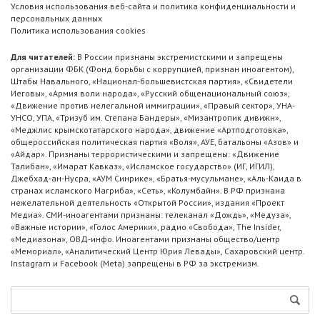
Условия использования веб-сайта и политика конфиденциальности и
персональных данных
Политика использования cookies
Для читателей:
В России признаны экстремистскими и запрещены
организации ФБК (Фонд борьбы с коррупцией, признан иноагентом),
Штабы Навального, «Национал-большевистская партия», «Свидетели
Иеговы», «Армия воли народа», «Русский общенациональный союз»,
«Движение против нелегальной иммиграции», «Правый сектор», УНА-
УНСО, УПА, «Тризуб им. Степана Бандеры», «Мизантропик дивижн»,
«Меджлис крымскотатарского народа», движение «Артподготовка»,
общероссийская политическая партия «Воля», АУЕ, батальоны «Азов» и
«Айдар». Признаны террористическими и запрещены: «Движение
Талибан», «Имарат Кавказ», «Исламское государство» (ИГ, ИГИЛ),
Джебхад-ан-Нусра, «АУМ Синрике», «Братья-мусульмане», «Аль-Каида в
странах исламского Магриба», «Сеть», «Колумбайн». В РФ признана
нежелательной деятельность «Открытой России», издания «Проект
Медиа». СМИ-иноагентами признаны: телеканал «Дождь», «Медуза»,
«Важные истории», «Голос Америки», радио «Свобода», The Insider,
«Медиазона», ОВД-инфо. Иноагентами признаны общество/центр
«Мемориал», «Аналитический Центр Юрия Левады», Сахаровский центр.
Instagram и Facebook (Metа) запрещены в РФ за экстремизм.